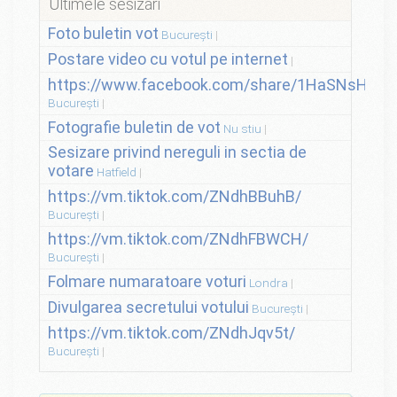
Ultimele sesizări
Foto buletin vot
București
Postare video cu votul pe internet
https://www.facebook.com/share/1HaSNsHSvo
București
Fotografie buletin de vot
Nu stiu
Sesizare privind nereguli in sectia de
votare
Hatfield
https://vm.tiktok.com/ZNdhBBuhB/
București
https://vm.tiktok.com/ZNdhFBWCH/
București
Folmare numaratoare voturi
Londra
Divulgarea secretului votului
București
https://vm.tiktok.com/ZNdhJqv5t/
București