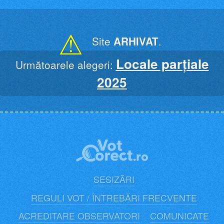
Skip
to
content
⚠
Site
ARHIVAT
.
Locale parțiale
Următoarele alegeri:
2025
SESIZĂRI
REGULI VOT / ÎNTREBĂRI FRECVENTE
ACREDITARE OBSERVATORI
COMUNICATE