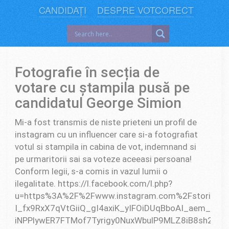
CANDIDAȚI
DESPRE VOTCORECT
Fotografie în secția de
votare cu ștampila pusă pe
candidatul George Simion
Mi-a fost transmis de niste prieteni un profil de
instagram cu un influencer care si-a fotografiat
votul si stampila in cabina de vot, indemnand si
pe urmaritorii sai sa voteze aceeasi persoana!
Conform legii, s-a comis in vazul lumii o
ilegalitate. https://l.facebook.com/l.php?
u=https%3A%2F%2Fwww.instagram.com%2Fstories%
I_fx9RxX7qVtGiiQ_gI4axiK_yIFOiDUqBboAI_aem_P
iNPPlywER7FTMof7Tyrigy0NuxWbulP9MLZ8iB8sh2