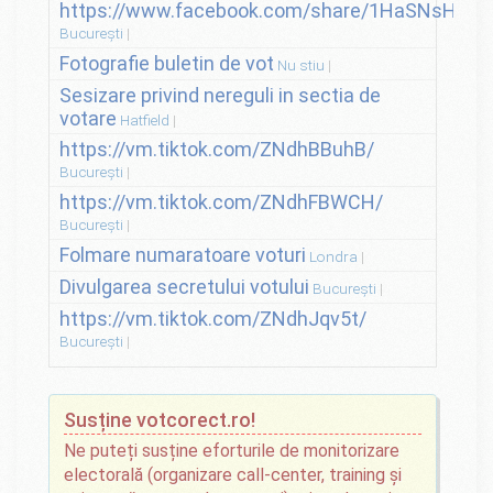
https://www.facebook.com/share/1HaSNsHSvo
București
Fotografie buletin de vot
Nu stiu
Sesizare privind nereguli in sectia de
votare
Hatfield
https://vm.tiktok.com/ZNdhBBuhB/
București
https://vm.tiktok.com/ZNdhFBWCH/
București
Folmare numaratoare voturi
Londra
Divulgarea secretului votului
București
https://vm.tiktok.com/ZNdhJqv5t/
București
Susține votcorect.ro!
Ne puteți susține eforturile de monitorizare
electorală (organizare call-center, training și