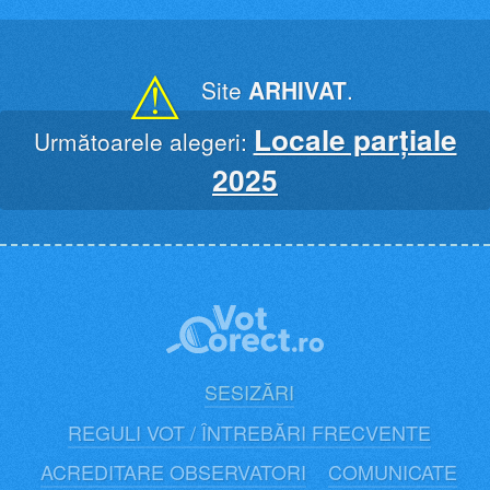
Skip
to
content
⚠
Site
ARHIVAT
.
Locale parțiale
Următoarele alegeri:
2025
SESIZĂRI
REGULI VOT / ÎNTREBĂRI FRECVENTE
ACREDITARE OBSERVATORI
COMUNICATE