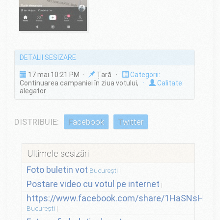
DETALII SESIZARE
17 mai 10:21 PM ·
Țară ·
Categorii:
Continuarea campaniei în ziua votului,
·
Calitate:
alegator
DISTRIBUIE:
Facebook
Twitter
Ultimele sesizări
Foto buletin vot
București
Postare video cu votul pe internet
https://www.facebook.com/share/1HaSNsHSvo
București