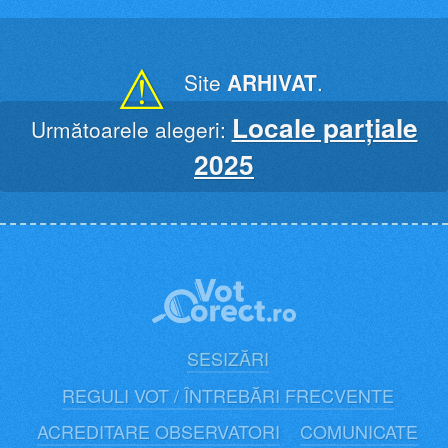
Skip
to
content
⚠
Site
ARHIVAT
.
Locale parțiale
Următoarele alegeri:
2025
SESIZĂRI
REGULI VOT / ÎNTREBĂRI FRECVENTE
ACREDITARE OBSERVATORI
COMUNICATE