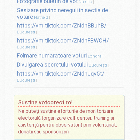
Fotografie buletin de vot
Nu stiu
Sesizare privind nereguli in sectia de
votare
Hatfield
https://vm.tiktok.com/ZNdhBBuhB/
București
https://vm.tiktok.com/ZNdhFBWCH/
București
Folmare numaratoare voturi
Londra
Divulgarea secretului votului
București
https://vm.tiktok.com/ZNdhJqv5t/
București
Susține votcorect.ro!
Ne puteți susține eforturile de monitorizare
electorală (organizare call-center, training și
asistență pentru observatori) prin voluntariat,
donații sau sponsorizări.