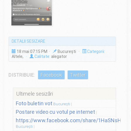
DETALII SESIZARE
18 mai 07:15 PM ·
București ·
Categorii:
Altele,
·
Calitate:
alegator
DISTRIBUIE:
Facebook
Twitter
Ultimele sesizări
Foto buletin vot
București
Postare video cu votul pe internet
https://www.facebook.com/share/1HaSNsHSvo
București