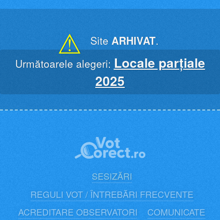
Skip
to
content
⚠
Site
ARHIVAT
.
Locale parțiale
Următoarele alegeri:
2025
SESIZĂRI
REGULI VOT / ÎNTREBĂRI FRECVENTE
ACREDITARE OBSERVATORI
COMUNICATE