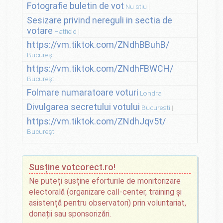
Fotografie buletin de vot
Nu stiu
Sesizare privind nereguli in sectia de
votare
Hatfield
https://vm.tiktok.com/ZNdhBBuhB/
București
https://vm.tiktok.com/ZNdhFBWCH/
București
Folmare numaratoare voturi
Londra
Divulgarea secretului votului
București
https://vm.tiktok.com/ZNdhJqv5t/
București
Susține votcorect.ro!
Ne puteți susține eforturile de monitorizare
electorală (organizare call-center, training și
asistență pentru observatori) prin voluntariat,
donații sau sponsorizări.