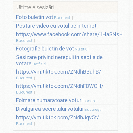
Ultimele sesizări
Foto buletin vot
București
Postare video cu votul pe internet
https://www.facebook.com/share/1HaSNsHSvo
București
Fotografie buletin de vot
Nu stiu
Sesizare privind nereguli in sectia de
votare
Hatfield
https://vm.tiktok.com/ZNdhBBuhB/
București
https://vm.tiktok.com/ZNdhFBWCH/
București
Folmare numaratoare voturi
Londra
Divulgarea secretului votului
București
https://vm.tiktok.com/ZNdhJqv5t/
București