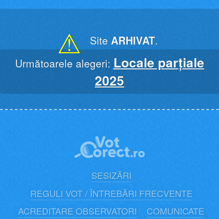
Skip
to
content
⚠
Site
ARHIVAT
.
Locale parțiale
Următoarele alegeri:
2025
SESIZĂRI
REGULI VOT / ÎNTREBĂRI FRECVENTE
ACREDITARE OBSERVATORI
COMUNICATE