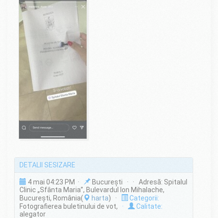
DETALII SESIZARE
4 mai 04:23 PM ·
București · · Adresă: Spitalul
Clinic „Sfânta Maria”, Bulevardul Ion Mihalache,
București, România(
harta
) ·
Categorii:
Fotografierea buletinului de vot,
·
Calitate:
alegator