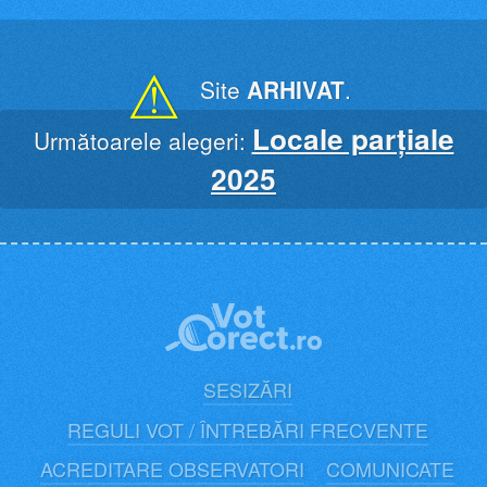
Skip
to
content
⚠
Site
ARHIVAT
.
Locale parțiale
Următoarele alegeri:
2025
SESIZĂRI
REGULI VOT / ÎNTREBĂRI FRECVENTE
ACREDITARE OBSERVATORI
COMUNICATE