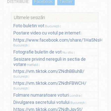
DISTRIBUIE:
Facebook
Twitter
Ultimele sesizări
Foto buletin vot
București
Postare video cu votul pe internet
https://www.facebook.com/share/1HaSNsHSvo
București
Fotografie buletin de vot
Nu stiu
Sesizare privind nereguli in sectia de
votare
Hatfield
https://vm.tiktok.com/ZNdhBBuhB/
București
https://vm.tiktok.com/ZNdhFBWCH/
București
Folmare numaratoare voturi
Londra
Divulgarea secretului votului
București
https://vm.tiktok.com/ZNdhJqv5t/