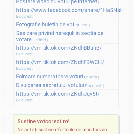
Postare video cu votul pe internet
https://www.facebook.com/share/1HaSNsHSvo
București
Fotografie buletin de vot
Nu stiu
Sesizare privind nereguli in sectia de
votare
Hatfield
https://vm.tiktok.com/ZNdhBBuhB/
București
https://vm.tiktok.com/ZNdhFBWCH/
București
Folmare numaratoare voturi
Londra
Divulgarea secretului votului
București
https://vm.tiktok.com/ZNdhJqv5t/
București
Susține votcorect.ro!
Ne puteți susține eforturile de monitorizare