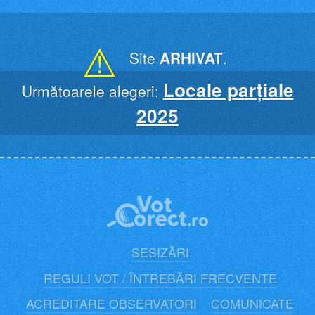
Skip
to
content
⚠
Site
ARHIVAT
.
Locale parțiale
Următoarele alegeri:
2025
SESIZĂRI
REGULI VOT / ÎNTREBĂRI FRECVENTE
ACREDITARE OBSERVATORI
COMUNICATE