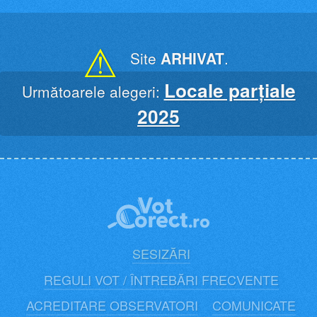
Skip
to
content
⚠
Site
ARHIVAT
.
Locale parțiale
Următoarele alegeri:
2025
SESIZĂRI
REGULI VOT / ÎNTREBĂRI FRECVENTE
ACREDITARE OBSERVATORI
COMUNICATE