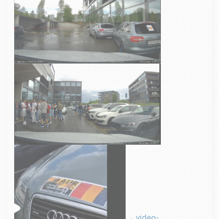
→
video-