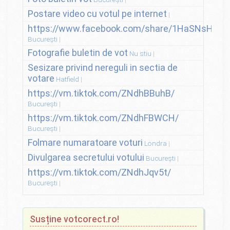
Postare video cu votul pe internet
https://www.facebook.com/share/1HaSNsHSvo
București
Fotografie buletin de vot
Nu stiu
Sesizare privind nereguli in sectia de
votare
Hatfield
https://vm.tiktok.com/ZNdhBBuhB/
București
https://vm.tiktok.com/ZNdhFBWCH/
București
Folmare numaratoare voturi
Londra
Divulgarea secretului votului
București
https://vm.tiktok.com/ZNdhJqv5t/
București
Susține votcorect.ro!