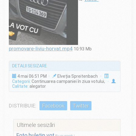
promovare-liviu-horvat.mp4
10.93 Mb
DETALII SESIZARE
4 mai 06:51 PM ·
Elveția Spreitenbach ·
Categorii:
Continuarea campaniei în ziua votului,
·
Calitate:
alegator
DISTRIBUIE:
Facebook
Twitter
Ultimele sesizări
Foto buletin vot
București