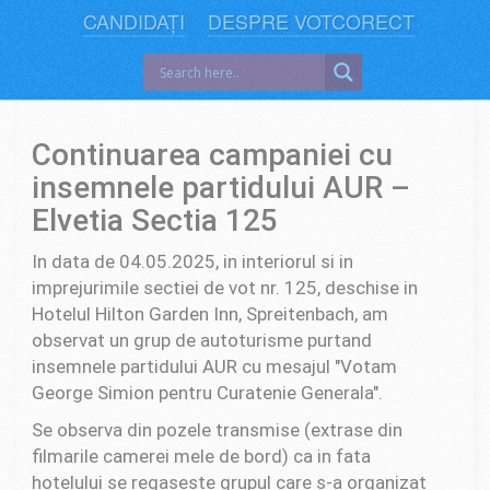
CANDIDAȚI
DESPRE VOTCORECT
Continuarea campaniei cu
insemnele partidului AUR –
Elvetia Sectia 125
In data de 04.05.2025, in interiorul si in
imprejurimile sectiei de vot nr. 125, deschise in
Hotelul Hilton Garden Inn, Spreitenbach, am
observat un grup de autoturisme purtand
insemnele partidului AUR cu mesajul "Votam
George Simion pentru Curatenie Generala".
Se observa din pozele transmise (extrase din
filmarile camerei mele de bord) ca in fata
hotelului se regaseste grupul care s-a organizat