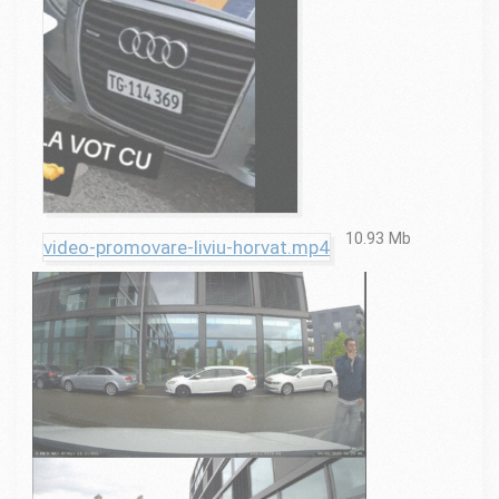
10.93 Mb
video-promovare-liviu-horvat.mp4