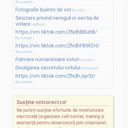
București
Fotografie buletin de vot
Nu stiu
Sesizare privind nereguli in sectia de
votare
Hatfield
https://vm.tiktok.com/ZNdhBBuhB/
București
https://vm.tiktok.com/ZNdhFBWCH/
București
Folmare numaratoare voturi
Londra
Divulgarea secretului votului
București
https://vm.tiktok.com/ZNdhJqv5t/
București
Susține votcorect.ro!
Ne puteți susține eforturile de monitorizare
electorală (organizare call-center, training și
asistență pentru observatori) prin voluntariat,