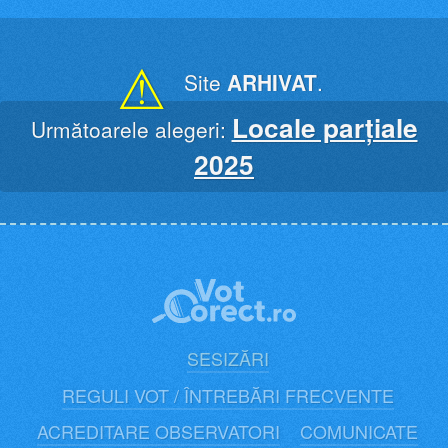
Skip
to
content
⚠
Site
ARHIVAT
.
Locale parțiale
Următoarele alegeri:
2025
SESIZĂRI
REGULI VOT / ÎNTREBĂRI FRECVENTE
ACREDITARE OBSERVATORI
COMUNICATE