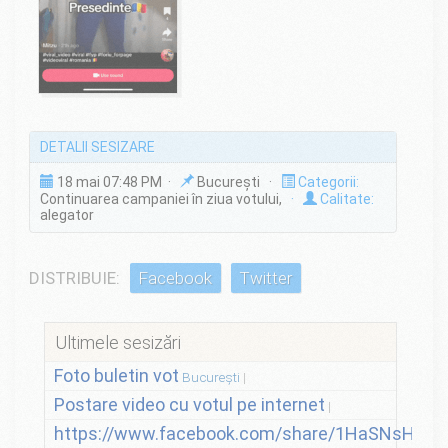
DETALII SESIZARE
18 mai 07:48 PM ·
București ·
Categorii:
Continuarea campaniei în ziua votului,
·
Calitate:
alegator
DISTRIBUIE:
Facebook
Twitter
Ultimele sesizări
Foto buletin vot
București
Postare video cu votul pe internet
https://www.facebook.com/share/1HaSNsHSvo