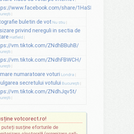
tps://www.facebook.com/share/1HaSNsHSvo/
urești
tografie buletin de vot
Nu stiu
sizare privind nereguli in sectia de
tare
Hatfield
tps://vm.tiktok.com/ZNdhBBuhB/
urești
tps://vm.tiktok.com/ZNdhFBWCH/
urești
lmare numaratoare voturi
Londra
vulgarea secretului votului
București
tps://vm.tiktok.com/ZNdhJqv5t/
urești
sține votcorect.ro!
 puteți susține eforturile de
nitorizare electorală (organizare call-