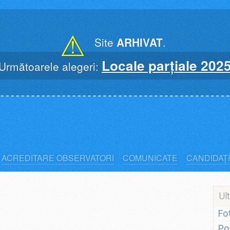
⚠
Site
ARHIVAT
.
Locale parțiale 202
Următoarele alegeri:
ACREDITARE OBSERVATORI
COMUNICATE
CANDIDAȚI
Ult
Fo
Po