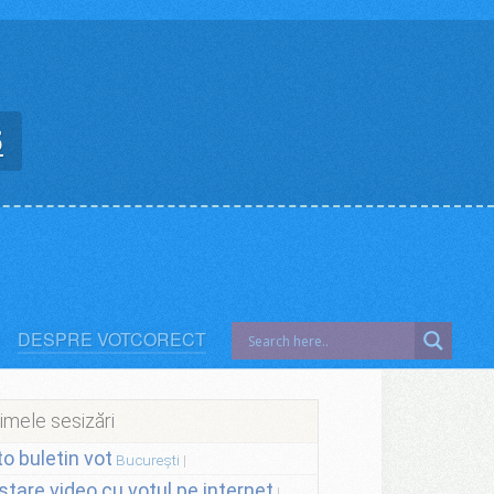
5
DESPRE VOTCORECT
imele sesizări
to buletin vot
București
stare video cu votul pe internet