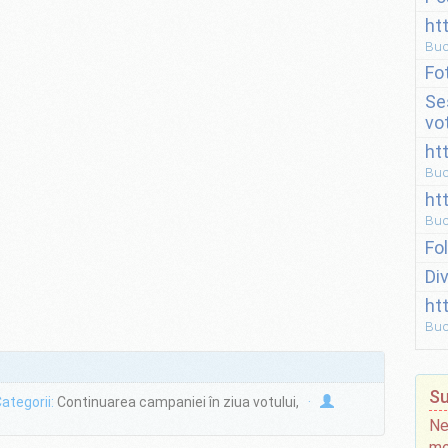
ht
Buc
Fo
Se
vo
ht
Buc
ht
Buc
Fo
Di
ht
Buc
Su
ategorii:
Continuarea campaniei în ziua votului,
·
Ne
mo