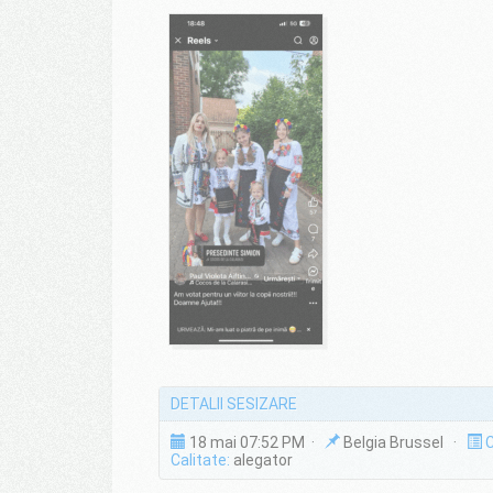
DETALII SESIZARE
18 mai 07:52 PM ·
Belgia Brussel ·
C
Calitate:
alegator