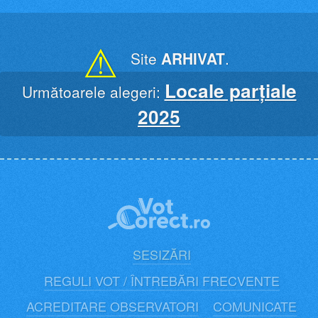
Skip
to
content
⚠
Site
ARHIVAT
.
Locale parțiale
Următoarele alegeri:
2025
SESIZĂRI
REGULI VOT / ÎNTREBĂRI FRECVENTE
ACREDITARE OBSERVATORI
COMUNICATE