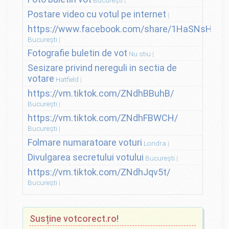
Postare video cu votul pe internet
https://www.facebook.com/share/1HaSNsHSvo
București
Fotografie buletin de vot
Nu stiu
Sesizare privind nereguli in sectia de
votare
Hatfield
https://vm.tiktok.com/ZNdhBBuhB/
București
https://vm.tiktok.com/ZNdhFBWCH/
București
Folmare numaratoare voturi
Londra
Divulgarea secretului votului
București
https://vm.tiktok.com/ZNdhJqv5t/
București
Susține votcorect.ro!