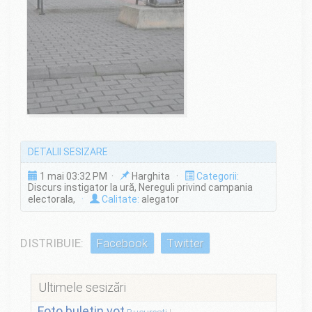
DETALII SESIZARE
1 mai 03:32 PM ·
Harghita ·
Categorii:
Discurs instigator la ură, Nereguli privind campania
electorala,
·
Calitate:
alegator
DISTRIBUIE:
Facebook
Twitter
Ultimele sesizări
Foto buletin vot
București