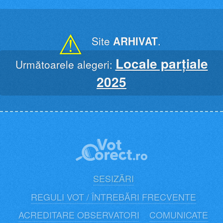
Skip
to
content
⚠
Site
ARHIVAT
.
Locale parțiale
Următoarele alegeri:
2025
SESIZĂRI
REGULI VOT / ÎNTREBĂRI FRECVENTE
ACREDITARE OBSERVATORI
COMUNICATE