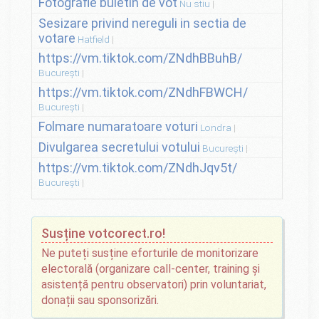
Fotografie buletin de vot
Nu stiu
Sesizare privind nereguli in sectia de
votare
Hatfield
https://vm.tiktok.com/ZNdhBBuhB/
București
https://vm.tiktok.com/ZNdhFBWCH/
București
Folmare numaratoare voturi
Londra
Divulgarea secretului votului
București
https://vm.tiktok.com/ZNdhJqv5t/
București
Susține votcorect.ro!
Ne puteți susține eforturile de monitorizare
electorală (organizare call-center, training și
asistență pentru observatori) prin voluntariat,
donații sau sponsorizări.