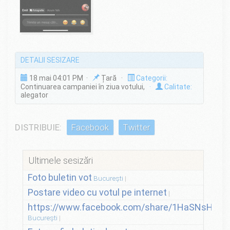
DETALII SESIZARE
18 mai 04:01 PM ·
Țară ·
Categorii:
Continuarea campaniei în ziua votului,
·
Calitate:
alegator
DISTRIBUIE:
Facebook
Twitter
Ultimele sesizări
Foto buletin vot
București
Postare video cu votul pe internet
https://www.facebook.com/share/1HaSNsHSvo
București