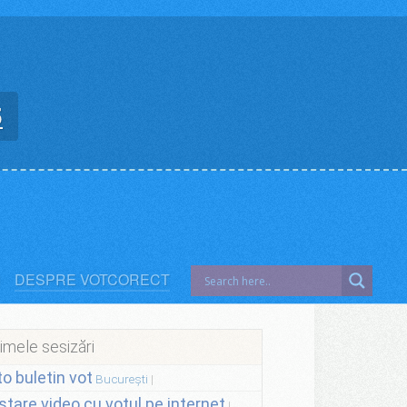
5
DESPRE VOTCORECT
imele sesizări
to buletin vot
București
stare video cu votul pe internet