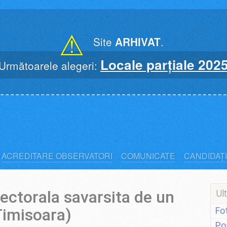
⚠
Site
ARHIVAT
.
Locale parțiale 202
Următoarele alegeri:
ACREDITARE OBSERVATORI
COMUNICATE
CANDIDAȚI
ectorala savarsita de un
Ult
Timisoara)
Fo
Po