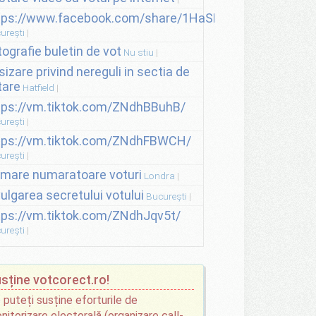
tps://www.facebook.com/share/1HaSNsHSvo/
urești
tografie buletin de vot
Nu stiu
sizare privind nereguli in sectia de
tare
Hatfield
tps://vm.tiktok.com/ZNdhBBuhB/
urești
tps://vm.tiktok.com/ZNdhFBWCH/
urești
lmare numaratoare voturi
Londra
vulgarea secretului votului
București
tps://vm.tiktok.com/ZNdhJqv5t/
urești
sține votcorect.ro!
 puteți susține eforturile de
nitorizare electorală (organizare call-