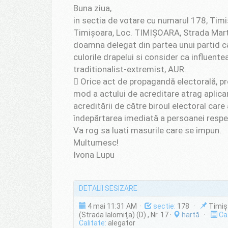
Buna ziua,
in sectia de votare cu numarul 178, Timi
Timișoara, Loc. TIMIŞOARA, Strada Martir
doamna delegat din partea unui partid ca
culorile drapelui si consider ca influente
traditionalist-extremist, AUR.
 Orice act de propagandă electorală, pr
mod a actului de acreditare atrag aplica
acreditării de către biroul electoral care 
îndepărtarea imediată a persoanei respec
Va rog sa luati masurile care se impun.
Multumesc!
Ivona Lupu
DETALII SESIZARE
4 mai 11:31 AM ·
sectie:
178 ·
Timiș 
(Strada Ialomiţa) (D) , Nr. 17 ·
hartă
·
Cat
Calitate:
alegator