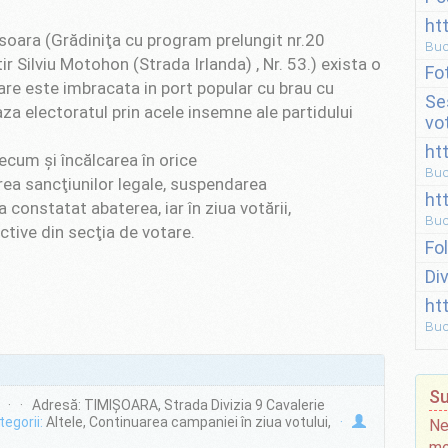
ht
soara (Grădiniţa cu program prelungit nr.20
Buc
 Silviu Motohon (Strada Irlanda) , Nr. 53.) exista o
Fo
re este imbracata in port popular cu brau cu
Se
aza electoratul prin acele insemne ale partidului
vo
ht
ecum şi încălcarea în orice
Buc
rea sancţiunilor legale, suspendarea
ht
a constatat abaterea, iar în ziua votării,
Buc
tive din secţia de votare.
Fo
Di
ht
Buc
Su
· · Adresă: TIMIŞOARA, Strada Divizia 9 Cavalerie
egorii:
Altele, Continuarea campaniei în ziua votului,
·
Ne
mo