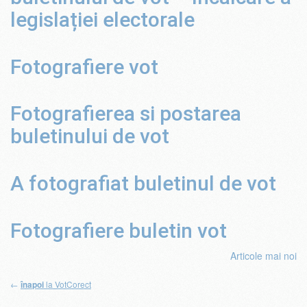
legislației electorale
Fotografiere vot
Fotografierea si postarea
buletinului de vot
A fotografiat buletinul de vot
Fotografiere buletin vot
Navigare
Articole mai noi
în
←
la VotCorect
înapoi
articole