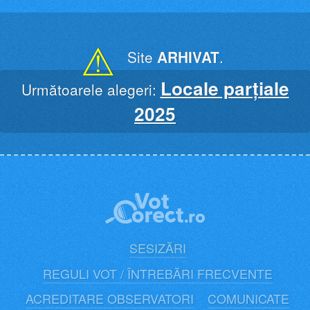
Skip
to
content
⚠
Site
ARHIVAT
.
Locale parțiale
Următoarele alegeri:
2025
SESIZĂRI
REGULI VOT / ÎNTREBĂRI FRECVENTE
ACREDITARE OBSERVATORI
COMUNICATE