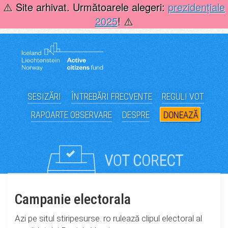
Skip
⚠️ Site arhivat. Următoarele alegeri:
prezidențiale
to
2025
! ⚠️
content
SESIZĂRI
ÎNTREBĂRI FRECVENTE
REGULI VOT
RAPOARTE OBSERVARE
DESPRE
DONEAZĂ
Campanie electorala
Azi pe situl stiripesurse. ro rulează clipul electoral al