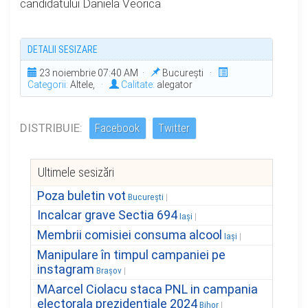
candidatului Daniela Veorica
DETALII SESIZARE
23 noiembrie 07:40 AM ·
București ·
Categorii:
Altele,
·
Calitate:
alegator
DISTRIBUIE:
Facebook
Twitter
Ultimele sesizări
Poza buletin vot
București
Incalcar grave Sectia 694
Iași
Membrii comisiei consuma alcool
Iași
Manipulare în timpul campaniei pe
instagram
Brașov
MAarcel Ciolacu staca PNL in campania
electorala prezidentiale 2024
Bihor