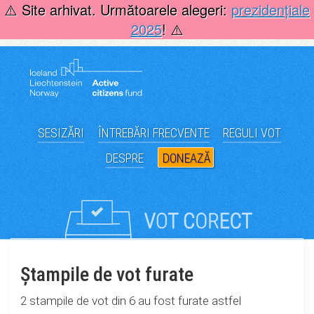
Skip
⚠️ Site arhivat. Următoarele alegeri:
prezidențiale
to
2025
! ⚠️
content
SESIZĂRI
ÎNTREBĂRI FRECVENTE
REGULI VOT
DESPRE
DONEAZĂ
Ștampile de vot furate
2 stampile de vot din 6 au fost furate astfel