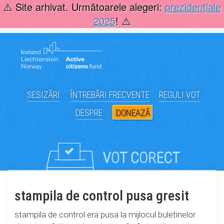
Skip
⚠️ Site arhivat. Următoarele alegeri:
prezidențiale
to
2025
! ⚠️
content
SESIZĂRI
ÎNTREBĂRI FRECVENTE
REGULI VOT
DESPRE
DONEAZĂ
stampila de control pusa gresit
stampila de control era pusa la mijlocul buletinelor