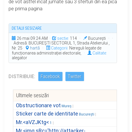
de vot astfel incat jumate sau 3 sferturi din ea pica
pe prima pagina
DETALII SESIZARE
26 mai 09:24 AM ·
sectie:
114 ·
București · ·
Adresă: BUCUREŞTI SECTORUL 1, Strada Atelierului ,
Nr. 25 ·
hartă
·
Categorii:
Nereguli legate de
funcționarea administrației electorale,
·
Calitate:
alegator
DISTRIBUIE:
Facebook
Twitter
Ultimele sesizări
Obstructionare vot
Mureș
Sticker carte de identitate
București
Mr.<aVZJKtg<
1
Mr.<img sRc='http://attacker-