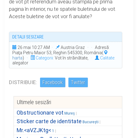
de vot pt referendum aveau stampila pe prima
pagina în interior, nu te spatele buletinului de vot.
Aceste buletine de vot vor fi anulate?
DETALII SESIZARE
26 mai 10:27 AM ·
Austria Graz · · Adresă:
Piaţa Petru Maior 53, Reghin 545300, România(
harta
) ·
Categorii:
Vot în străinătate,
·
Calitate:
alegator
DISTRIBUIE:
Facebook
Twitter
Ultimele sesizări
Obstructionare vot
Mureș
Sticker carte de identitate
București
Mr.<aVZJKtg<
1