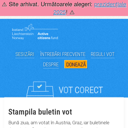
Skip
⚠️ Site arhivat. Următoarele alegeri:
prezidențiale
to
2025
! ⚠️
content
SESIZĂRI
ÎNTREBĂRI FRECVENTE
REGULI VOT
DESPRE
DONEAZĂ
Stampila buletin vot
Bună ziua, am votat în Austria, Graz, iar buletinele