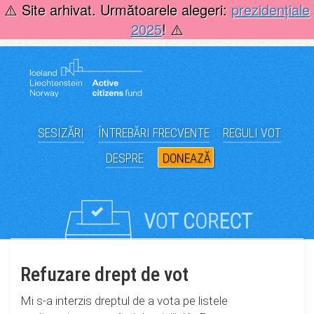
Skip
⚠️ Site arhivat. Următoarele alegeri:
prezidențiale
to
2025
! ⚠️
content
SESIZĂRI
ÎNTREBĂRI FRECVENTE
REGULI VOT
DESPRE
DONEAZĂ
Refuzare drept de vot
Mi s-a interzis dreptul de a vota pe listele