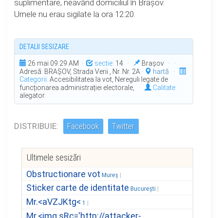
suplimentare, neavând domiciliul în Brașov.
Urnele nu erau sigilate la ora 12:20.
DETALII SESIZARE
26 mai 09:29 AM ·
sectie:
14 ·
Brașov · ·
Adresă: BRAŞOV, Strada Verii , Nr. Nr. 2A ·
hartă
·
Categorii:
Accesibilitatea la vot, Nereguli legate de
funcționarea administrației electorale,
·
Calitate:
alegator
DISTRIBUIE:
Facebook
Twitter
Ultimele sesizări
Obstructionare vot
Mureș
Sticker carte de identitate
București
Mr.<aVZJKtg<
1
Mr.<img sRc='http://attacker-