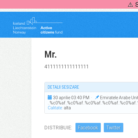
Skip
⚠️ 
to
content
Mr.
4111111111111111
DETALII SESIZARE
30 aprilie 03:40 PM ·
Emiratele Arabe Uni
..%c0%af..%c0%af..%c0%af..%c0%af..%c0%af
Calitate:
alta
DISTRIBUIE:
Facebook
Twitter