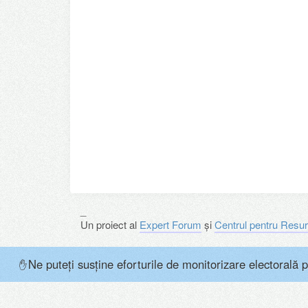
_
Un proiect al
Expert Forum
și
Centrul pentru Resur
Ne puteți susține eforturile de monitorizare electorală p
✋