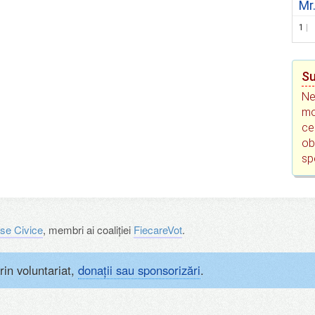
Mr
1
Su
Ne
mo
ce
ob
sp
se Civice
, membri ai coaliției
FiecareVot
.
rin voluntariat,
donații sau sponsorizări
.