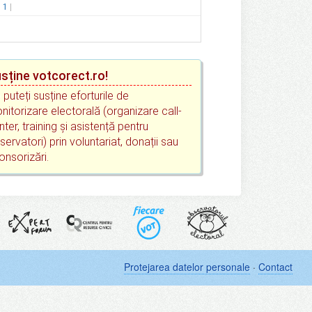
.
1
sține votcorect.ro!
 puteți susține eforturile de
nitorizare electorală (organizare call-
nter, training și asistență pentru
servatori) prin voluntariat, donații sau
onsorizări.
Protejarea datelor personale
·
Contact