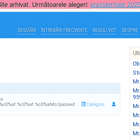
Site arhivat. Următoarele alegeri:
prezidențiale 202
SESIZĂRI
ÎNTREBĂRI FRECVENTE
REGULI VOT
DESPRE
Ult
Ob
St
Mr
Mr
95
te
..%c0%af..%c0%af..%c0%afetc/passwd ·
Categorii:
·
Mr
Mr
Mr
Mr