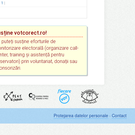
.
1
sține votcorect.ro!
 puteți susține eforturile de
nitorizare electorală (organizare call-
nter, training și asistență pentru
servatori) prin voluntariat, donații sau
onsorizări.
Protejarea datelor personale
·
Contact