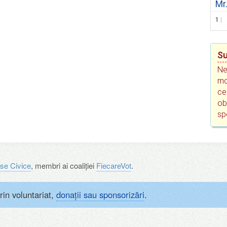
Mr
1
Su
Ne
mo
ce
ob
sp
se Civice
, membri ai coaliției
FiecareVot
.
rin voluntariat,
donații sau sponsorizări
.