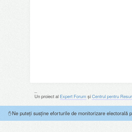
_
Un proiect al
Expert Forum
și
Centrul pentru Resur
Ne puteți susține eforturile de monitorizare electorală p
✋