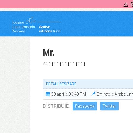
Skip
⚠️ 
to
content
Mr.
4111111111111111
DETALII SESIZARE
30 aprilie 03:40 PM ·
Emiratele Arabe Un
DISTRIBUIE:
Facebook
Twitter