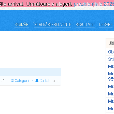
Site arhivat. Următoarele alegeri:
prezidențiale 202
SESIZĂRI
ÎNTREBĂRI FRECVENTE
REGULI VOT
DESPRE
Ult
Ob
St
Mr
Mr
95
ite 1 ·
Categorii:
·
Calitate:
alta
Mr
Mr
Mr
Mr