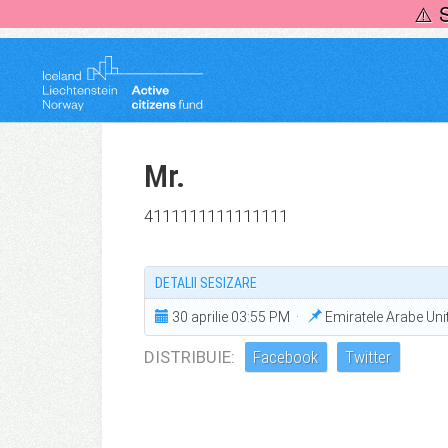
Skip
⚠️ 
to
content
Mr.
4111111111111111
DETALII SESIZARE
30 aprilie 03:55 PM ·
Emiratele Arabe Un
DISTRIBUIE:
Facebook
Twitter