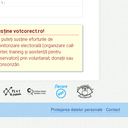
.
1
sține votcorect.ro!
 puteți susține eforturile de
nitorizare electorală (organizare call-
nter, training și asistență pentru
servatori) prin voluntariat, donații sau
onsorizări.
Protejarea datelor personale
·
Contact