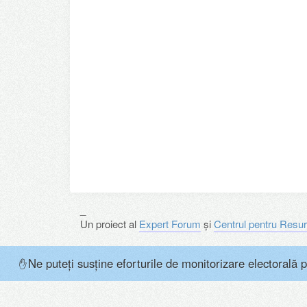
_
Un proiect al
Expert Forum
și
Centrul pentru Resur
Ne puteți susține eforturile de monitorizare electorală p
✋