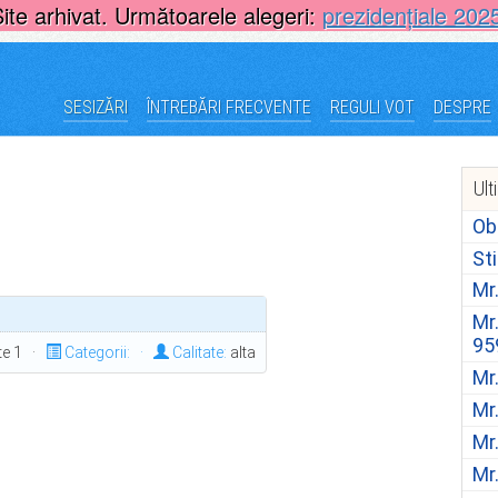
Site arhivat. Următoarele alegeri:
prezidențiale 202
SESIZĂRI
ÎNTREBĂRI FRECVENTE
REGULI VOT
DESPRE
Ult
Ob
St
Mr
Mr
95
ite 1 ·
Categorii:
·
Calitate:
alta
Mr
Mr
Mr
Mr