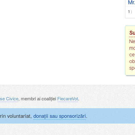
Mr
1
Su
Ne
mo
ce
ob
sp
se Civice
, membri ai coaliției
FiecareVot
.
rin voluntariat,
donații sau sponsorizări
.