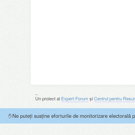
_
Un proiect al
Expert Forum
și
Centrul pentru Resur
Ne puteți susține eforturile de monitorizare electorală p
✋