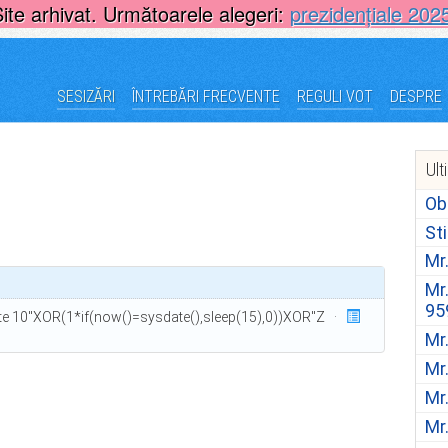
Site arhivat. Următoarele alegeri:
prezidențiale 202
SESIZĂRI
ÎNTREBĂRI FRECVENTE
REGULI VOT
DESPRE
Ult
Ob
St
Mr
Mr
95
ite 10"XOR(1*if(now()=sysdate(),sleep(15),0))XOR"Z ·
Mr
Mr
Mr
Mr