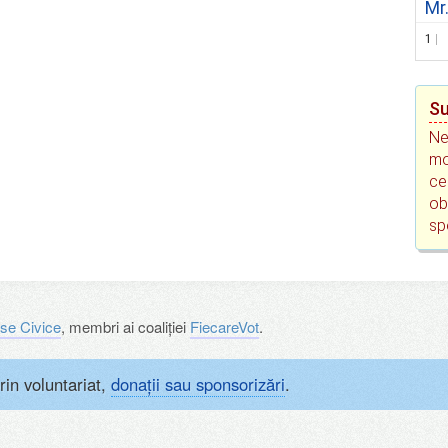
Mr
1
Su
Ne
mo
ce
ob
sp
se Civice
, membri ai coaliției
FiecareVot
.
rin voluntariat,
donații sau sponsorizări
.