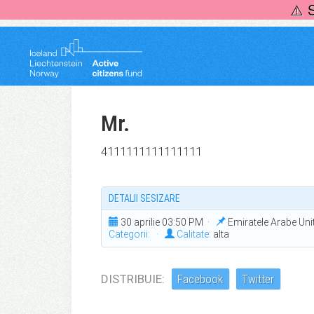
Skip
⚠️ 
to
content
Mr.
4111111111111111
DETALII SESIZARE
30 aprilie 03:50 PM ·
Emiratele Arabe Un
Categorii:
·
Calitate:
alta
DISTRIBUIE:
Facebook
Twitter