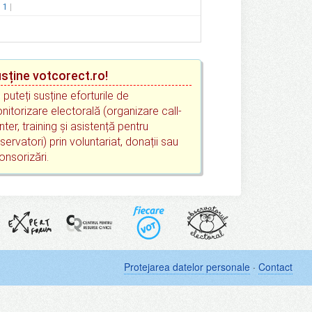
.
1
sține votcorect.ro!
 puteți susține eforturile de
nitorizare electorală (organizare call-
nter, training și asistență pentru
servatori) prin voluntariat, donații sau
onsorizări.
Protejarea datelor personale
·
Contact