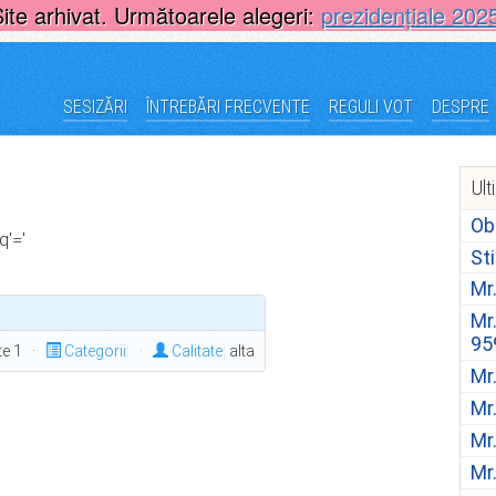
Site arhivat. Următoarele alegeri:
prezidențiale 202
SESIZĂRI
ÎNTREBĂRI FRECVENTE
REGULI VOT
DESPRE
Ult
Ob
'='
St
Mr
Mr
95
ite 1 ·
Categorii:
·
Calitate:
alta
Mr
Mr
Mr
Mr