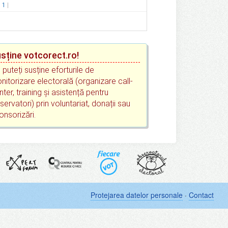
.
1
sține votcorect.ro!
 puteți susține eforturile de
nitorizare electorală (organizare call-
nter, training și asistență pentru
servatori) prin voluntariat, donații sau
onsorizări.
Protejarea datelor personale
·
Contact