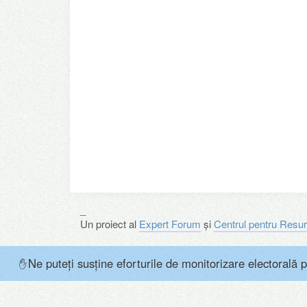
_
Un proiect al
Expert Forum
și
Centrul pentru Resur
Ne puteți susține eforturile de monitorizare electorală p
✋