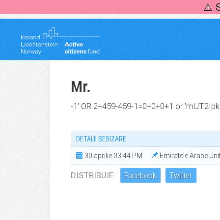
Skip
⚠️ 
to
content
Mr.
-1' OR 2+459-459-1=0+0+0+1 or 'mUT2Ipkq
DETALII SESIZARE
30 aprilie 03:44 PM ·
Emiratele Arabe Un
DISTRIBUIE:
Facebook
Twitter