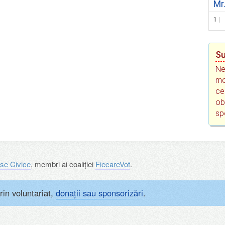
Mr
1
Su
Ne
mo
ce
ob
sp
se Civice
, membri ai coaliției
FiecareVot
.
rin voluntariat,
donații sau sponsorizări
.