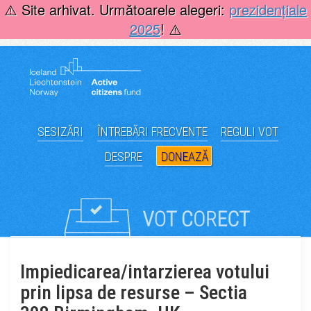
Skip
⚠️ Site arhivat. Următoarele alegeri:
prezidențiale
to
2025
! ⚠️
content
SESIZĂRI
ÎNTREBĂRI FRECVENTE
REGULI VOT
DESPRE
DONEAZĂ
Impiedicarea/intarzierea votului
prin lipsa de resurse – Sectia