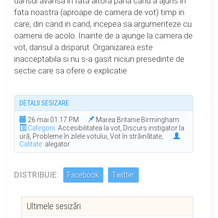
dansul avansa in fata altora pana cand a ajuns in
fata noastra (aproape de camera de vot) timp in
care, din cand in cand, incepea sa argumenteze cu
oamenii de acolo. Inainte de a ajunge la camera de
vot, dansul a disparut. Organizarea este
inacceptabila si nu s-a gasit niciun presedinte de
sectie care sa ofere o explicatie.
DETALII SESIZARE
26 mai 01:17 PM ·
Marea Britanie Birmingham ·
Categorii:
Accesibilitatea la vot, Discurs instigator la
ură, Probleme în zilele votului, Vot în străinătate,
·
Calitate:
alegator
DISTRIBUIE:
Facebook
Twitter
Ultimele sesizări