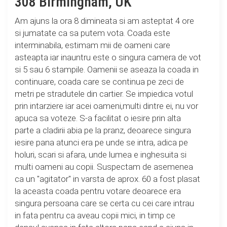
308 Birmingham, UK
Am ajuns la ora 8 dimineata si am asteptat 4 ore
si jumatate ca sa putem vota. Coada este
interminabila, estimam mii de oameni care
asteapta iar inauntru este o singura camera de vot
si 5 sau 6 stampile. Oamenii se aseaza la coada in
continuare, coada care se continua pe zeci de
metri pe stradutele din cartier. Se impiedica votul
prin intarziere iar acei oameni,multi dintre ei, nu vor
apuca sa voteze. S-a facilitat o iesire prin alta
parte a cladirii abia pe la pranz, deoarece singura
iesire pana atunci era pe unde se intra, adica pe
holuri, scari si afara, unde lumea e inghesuita si
multi oameni au copii. Suspectam de asemenea
ca un "agitator" in varsta de aprox. 60 a fost plasat
la aceasta coada pentru votare deoarece era
singura persoana care se certa cu cei care intrau
in fata pentru ca aveau copii mici, in timp ce