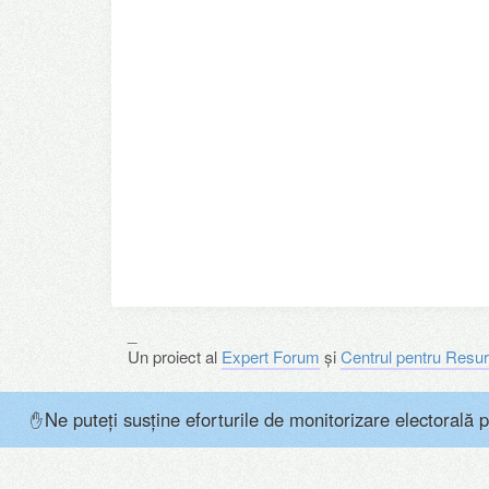
_
Un proiect al
Expert Forum
și
Centrul pentru Resur
Ne puteți susține eforturile de monitorizare electorală p
✋