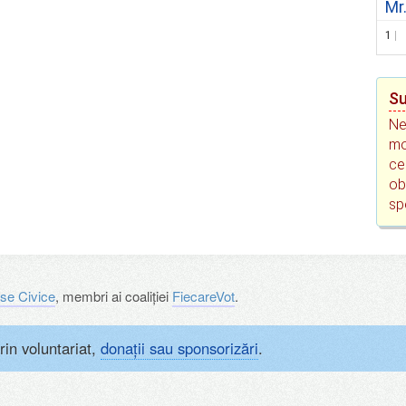
Mr
1
Su
Ne
mo
ce
ob
sp
se Civice
, membri ai coaliției
FiecareVot
.
rin voluntariat,
donații sau sponsorizări
.