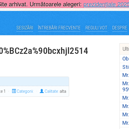
Site arhivat. Următoarele alegeri:
prezidențiale 202
SESIZĂRI
ÎNTREBĂRI FRECVENTE
REGULI VOT
DESPRE
0%BCz2a%90bcxhjl2514
Ult
Ob
St
Mr
Mr
95
ite 1 ·
Categorii:
·
Calitate:
alta
Mr
Mr
Mr
Mr