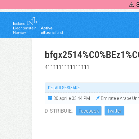
Skip
⚠️ 
to
content
bfgx2514%C0%BEz1%C
4111111111111111
DETALII SESIZARE
30 aprilie 03:44 PM ·
Emiratele Arabe Un
DISTRIBUIE:
Facebook
Twitter