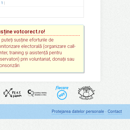
.
1
sține votcorect.ro!
 puteți susține eforturile de
nitorizare electorală (organizare call-
nter, training și asistență pentru
servatori) prin voluntariat, donații sau
onsorizări.
Protejarea datelor personale
·
Contact