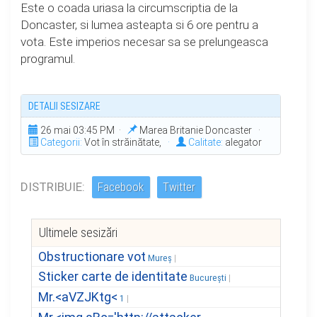
Este o coada uriasa la circumscriptia de la
Doncaster, si lumea asteapta si 6 ore pentru a
vota. Este imperios necesar sa se prelungeasca
programul.
DETALII SESIZARE
26 mai 03:45 PM ·
Marea Britanie Doncaster ·
Categorii:
Vot în străinătate,
·
Calitate:
alegator
DISTRIBUIE:
Facebook
Twitter
Ultimele sesizări
Obstructionare vot
Mureș
Sticker carte de identitate
București
Mr.<aVZJKtg<
1