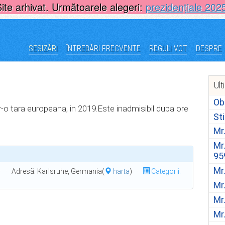
Site arhivat. Următoarele alegeri:
prezidențiale 202
SESIZĂRI
ÎNTREBĂRI FRECVENTE
REGULI VOT
DESPRE
Ult
Ob
tr-o tara europeana, in 2019.Este inadmisibil dupa ore
St
Mr
Mr
95
Mr
 · Adresă: Karlsruhe, Germania(
harta
) ·
Categorii:
Mr
Mr
Mr