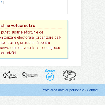
.
1
sține votcorect.ro!
 puteți susține eforturile de
nitorizare electorală (organizare call-
nter, training și asistență pentru
servatori) prin voluntariat, donații sau
onsorizări.
Protejarea datelor personale
·
Contact