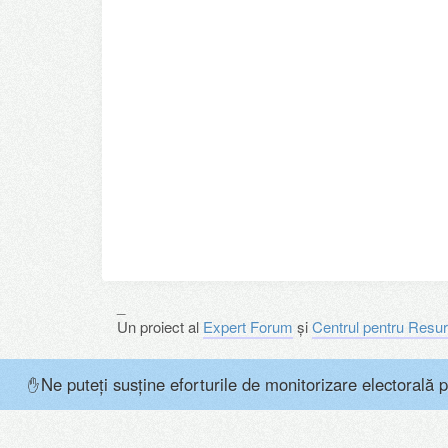
_
Un proiect al
Expert Forum
și
Centrul pentru Resur
Ne puteți susține eforturile de monitorizare electorală p
✋