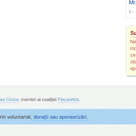
Mr
1
Su
Ne
mo
ce
ob
sp
se Civice
, membri ai coaliției
FiecareVot
.
rin voluntariat,
donații sau sponsorizări
.