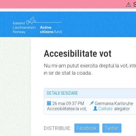
Skip
⚠️ 
to
content
Accesibilitate vot
Nu mi-am putut exercita dreptul la vot, in
in sir de stat la coada..
DETALII SESIZARE
26 mai 09:37 PM ·
Germania Karlsruhe ·
Accesibilitatea la vot,
·
Calitate:
alegator
DISTRIBUIE:
Facebook
Twitter