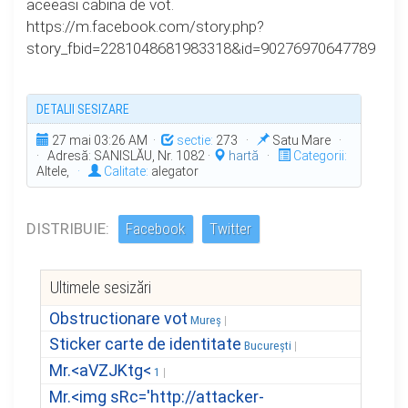
aceeasi cabina de vot.
https://m.facebook.com/story.php?
story_fbid=2281048681983318&id=902769706477896
DETALII SESIZARE
27 mai 03:26 AM ·
sectie:
273 ·
Satu Mare ·
· Adresă: SANISLĂU, Nr. 1082 ·
hartă
·
Categorii:
Altele,
·
Calitate:
alegator
DISTRIBUIE:
Facebook
Twitter
Ultimele sesizări
Obstructionare vot
Mureș
Sticker carte de identitate
București
Mr.<aVZJKtg<
1
Mr.<img sRc='http://attacker-