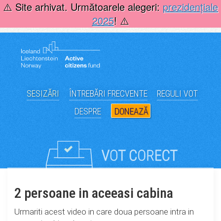
Skip
⚠️ Site arhivat. Următoarele alegeri:
prezidențiale
to
2025
! ⚠️
content
SESIZĂRI
ÎNTREBĂRI FRECVENTE
REGULI VOT
DESPRE
DONEAZĂ
2 persoane in aceeasi cabina
Urmariti acest video in care doua persoane intra in